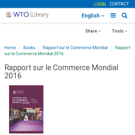
CONTACT
LOGIN
Toggle
Togg
English
main
sear
Toggle
navigatio
Toggle
navig
Share
Tools
navigation
navigation
Home
Books
Rapport sur le Commerce Mondial
Rapport
sur le Commerce Mondial 2016
Rapport sur le Commerce Mondial
2016