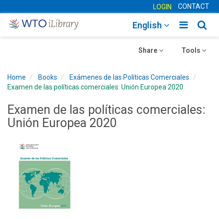
CONTACT
LOGIN
Toggle
Togg
English
main
sear
Toggle
navigatio
Toggle
navig
Share
Tools
navigation
navigation
Home
Books
Exámenes de las Políticas Comerciales
Examen de las políticas comerciales: Unión Europea 2020
Examen de las políticas comerciales:
Unión Europea 2020