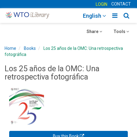
CONTACT
LOGIN
Toggle
Togg
English
main
sear
Toggle
navigatio
Toggle
navig
Share
Tools
navigation
navigation
Home
Books
Los 25 años de la OMC: Una retrospectiva
fotográfica
Los 25 años de la OMC: Una
retrospectiva fotográfica
Buy this Book