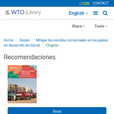
CONTACT
LOGIN
Toggle
Togg
English
main
sear
Toggle
navigatio
Toggle
navig
Share
Tools
navigation
navigation
Home
Books
Mitigar los escollos comerciales en los países
en desarrollo sin litoral
Chapter
Recomendaciones
Read