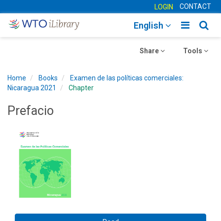
CONTACT
LOGIN
Toggle
Togg
English
main
sear
Toggle
navigatio
Toggle
navig
Share
Tools
navigation
navigation
Home
Books
Examen de las políticas comerciales:
Nicaragua 2021
Chapter
Prefacio