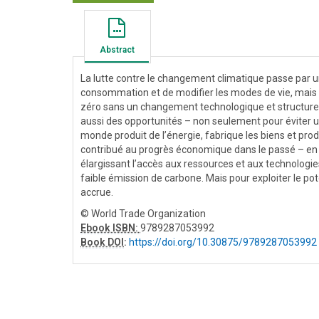
Abstract
La lutte contre le changement climatique passe par une
consommation et de modifier les modes de vie, mais i
zéro sans un changement technologique et structurel 
aussi des opportunités – non seulement pour éviter u
monde produit de l’énergie, fabrique les biens et pro
contribué au progrès économique dans le passé – en e
élargissant l’accès aux ressources et aux technologie
faible émission de carbone. Mais pour exploiter le po
accrue.
© World Trade Organization
Ebook ISBN:
9789287053992
Book DOI
:
https://doi.org/10.30875/9789287053992