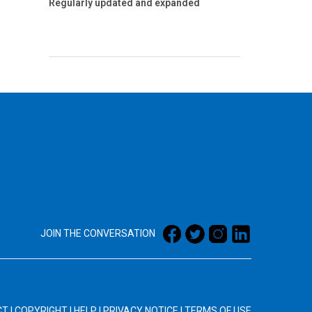
Regularly updated and expanded
JOIN THE CONVERSATION
CT
|
COPYRIGHT
|
HELP
|
PRIVACY NOTICE
|
TERMS OF USE