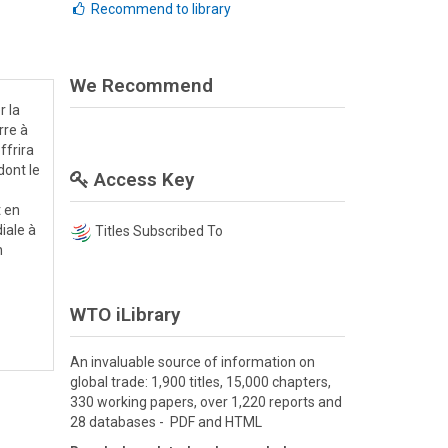
Recommend to library
We Recommend
r la
rre à
ffrira
dont le
Access Key
t en
iale à
Titles Subscribed To
n
WTO iLibrary
An invaluable source of information on
global trade: 1,900 titles, 15,000 chapters,
330 working papers, over 1,220 reports and
28 databases - PDF and HTML