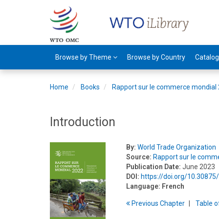
Browse by Theme
Browse by Country
Catalo
Home
Books
Rapport sur le commerce mondial
Introduction
By:
World Trade Organization
Source:
Rapport sur le comm
Publication Date:
June 2023
DOI:
https://doi.org/10.308
Language:
French
Previous
Chapter
T
able
o