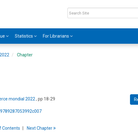
gue
Statistics
For Librarians
 2022
Chapter
erce mondial 2022
, pp 18-29
R
75/9789287053992c007
f
C
ontents
Next
Chapter