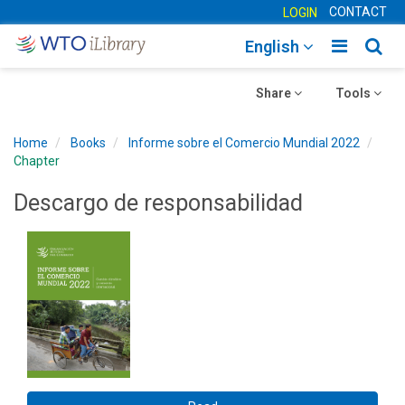
CONTACT
LOGIN
Toggle
Togg
English
main
sear
Toggle
navigatio
Toggle
navig
Share
Tools
navigation
navigation
Home
Books
Informe sobre el Comercio Mundial 2022
Chapter
Descargo de responsabilidad