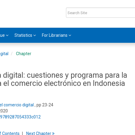
gue
Statistics
For Librarians
gital
Chapter
 digital: cuestiones y programa para la
a el comercio electrónico en Indonesia
el comercio digital
, pp 23-24
2020
75/9789287054333c012
f
C
ontents
Next
Chapter