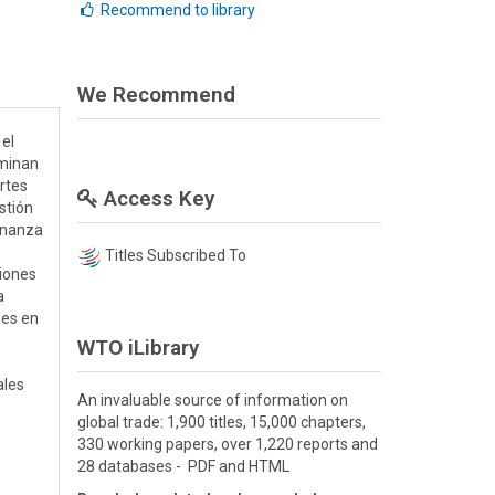
Recommend to library
We Recommend
 el
aminan
rtes
Access Key
stión
ernanza
Titles Subscribed To
siones
a
les en
WTO iLibrary
ales
An invaluable source of information on
global trade: 1,900 titles, 15,000 chapters,
330 working papers, over 1,220 reports and
28 databases - PDF and HTML