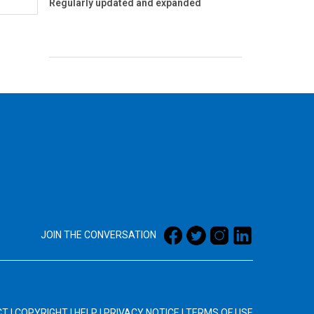
Regularly updated and expanded
JOIN THE CONVERSATION
CT
|
COPYRIGHT
|
HELP
|
PRIVACY NOTICE
|
TERMS OF USE