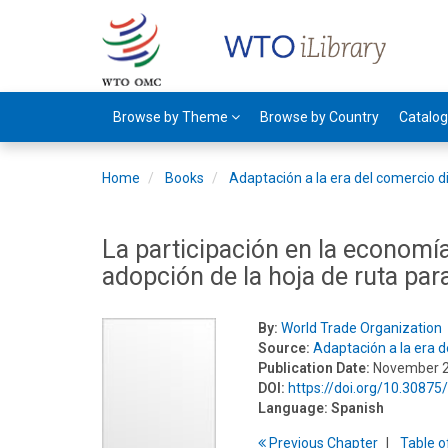
Browse by Theme
Browse by Country
Catalo
Home
Books
Adaptación a la era del comercio di
La participación en la economía
adopción de la hoja de ruta par
By:
World Trade Organization
Source:
Adaptación a la era d
Publication Date:
November 
DOI:
https://doi.org/10.308
Language:
Spanish
Previous
Chapter
T
able
o