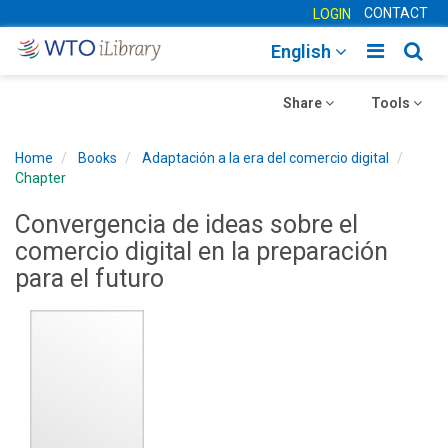
CONTACT
LOGIN
Toggle
Togg
English
main
sear
Toggle
navigatio
Toggle
navig
Share
Tools
navigation
navigation
Home
Books
Adaptación a la era del comercio digital
Chapter
Convergencia de ideas sobre el
comercio digital en la preparación
para el futuro