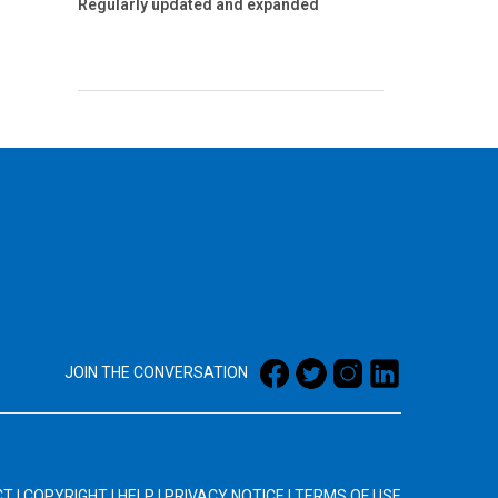
Regularly updated and expanded
JOIN THE CONVERSATION
CT
|
COPYRIGHT
|
HELP
|
PRIVACY NOTICE
|
TERMS OF USE