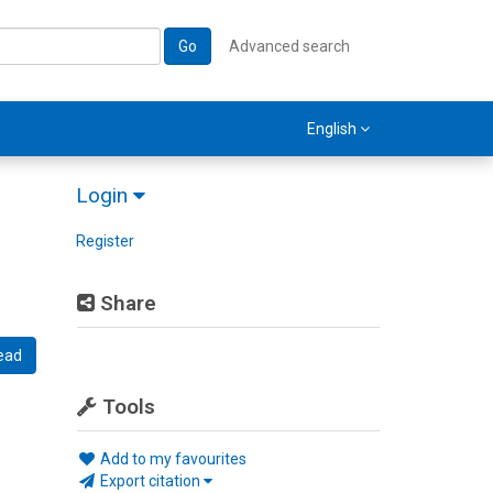
Go
Advanced search
English
Login
Register
Share
ead
Tools
Add to my favourites
Export citation