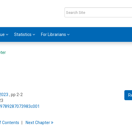
gue
Statistics
For Librarians
ter
 2023
, pp 2-2
R
23
75/9789287073983c001
f
C
ontents
Next
Chapter