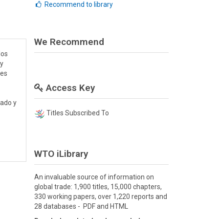
Recommend to library
We Recommend
los
 y
res
Access Key
zado y
Titles Subscribed To
WTO iLibrary
An invaluable source of information on
global trade: 1,900 titles, 15,000 chapters,
330 working papers, over 1,220 reports and
28 databases - PDF and HTML