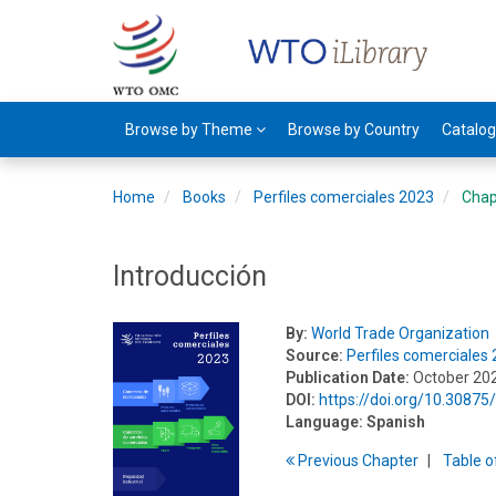
Browse by Theme
Browse by Country
Catalo
Home
Books
Perfiles comerciales 2023
Chap
Introducción
By:
World Trade Organization
Source:
Perfiles comerciales
Publication Date:
October 20
DOI:
https://doi.org/10.308
Language:
Spanish
Previous
Chapter
T
able
o