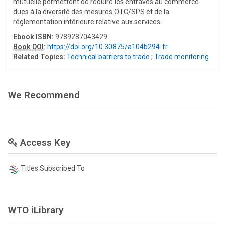
mutuelle permettent de réduire les entraves au commerce
dues à la diversité des mesures OTC/SPS et de la
réglementation intérieure relative aux services.
Ebook ISBN:
9789287043429
Book DOI
:
https://doi.org/10.30875/a104b294-fr
Related Topics:
Technical barriers to trade
;
Trade monitoring
We Recommend
Access Key
Titles Subscribed To
WTO iLibrary