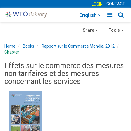
CONTACT
LOGIN
Toggle
Togg
English
main
sear
Toggle
navigatio
Toggle
navig
Share
Tools
navigation
navigation
Home
Books
Rapport sur le Commerce Mondial 2012
Chapter
Effets sur le commerce des mesures
non tarifaires et des mesures
concernant les services