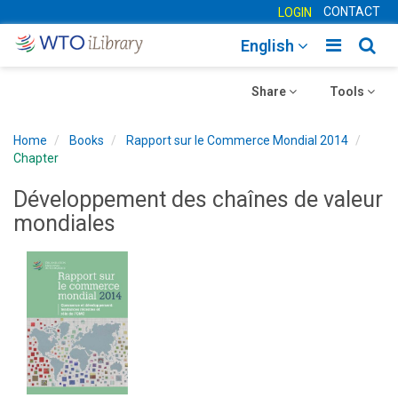
CONTACT
LOGIN
Toggle
Togg
English
main
sear
Toggle
navigatio
Toggle
navig
Share
Tools
navigation
navigation
Home
Books
Rapport sur le Commerce Mondial 2014
Chapter
Développement des chaînes de valeur
mondiales