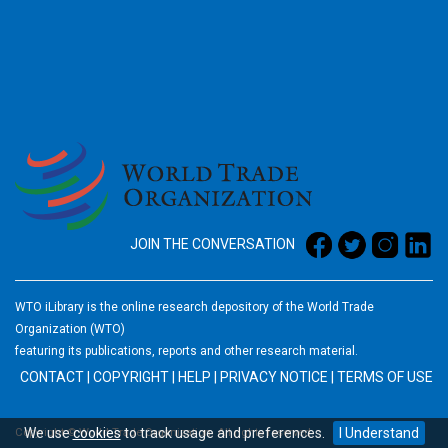
2026
JOIN THE CONVERSATION
WTO iLibrary is the online research depository of the World Trade
Organization (WTO)
featuring its publications, reports and other research material.
CONTACT
|
COPYRIGHT
|
HELP
|
PRIVACY NOTICE
|
TERMS OF USE
We use
cookies
to track usage and preferences.
I Understand
Copyright © World Trade Organization. All rights reserved.