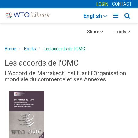
CONTACT
LOGIN
Toggle
Togg
English
main
sear
Toggle
navigatio
Toggle
navig
Share
Tools
navigation
navigation
Home
Books
Les accords de l'OMC
Les accords de l'OMC
L’Accord de Marrakech instituant l’Organisation
mondiale du commerce et ses Annexes