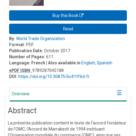
Buy this Book
Read
By:
World Trade Organization
Format:
PDF
Publication Date:
October 2017
Number of Pages:
611
Language:
French
| Also available in
English
,
Spanish
ePDF ISBN:
9789287045188
DOI:
https://doi.org/10.30875/bc41ff6d-fr
Overview
Abstract
La présente publication contient le texte de l'accord fondateur
de l'OMC, l'Accord de Marrakech de 1994 instituant
l'Organisation mondiale du commerce (OMC), ainsi que ses