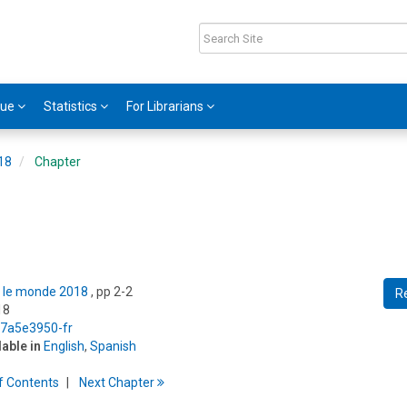
gue
Statistics
For Librarians
018
Chapter
ns le monde 2018
, pp 2-2
R
18
5/7a5e3950-fr
lable in
English
,
Spanish
f
C
ontents
Next
Chapter