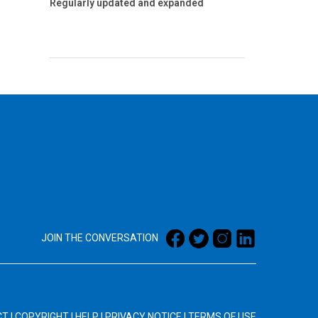
Regularly updated and expanded
JOIN THE CONVERSATION
CT
|
COPYRIGHT
|
HELP
|
PRIVACY NOTICE
|
TERMS OF USE