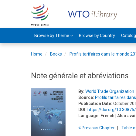
Browse by Theme
Browse by Country
Catalo
Home
Books
Profils tarifaires dans le monde 2
Note générale et abréviations
By:
World Trade Organization
Source:
Profils tarifaires da
Publication Date:
October 20
DOI:
https://doi.org/10.3087
Language:
French
| Also avai
Previous
Chapter
T
able
o