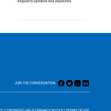
Regularly updated and expanded
JOIN THE CONVERSATION
CT
|
COPYRIGHT
|
HELP
|
PRIVACY NOTICE
|
TERMS OF USE