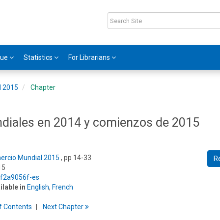
gue
Statistics
For Librarians
l 2015
Chapter
ndiales en 2014 y comienzos de 2015
ercio Mundial 2015
, pp 14-33
R
15
5/f2a9056f-es
ilable in
English
,
French
f
C
ontents
Next
Chapter