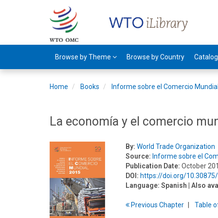
Browse by Theme
Browse by Country
Catalo
Home
Books
Informe sobre el Comercio Mundia
La economía y el comercio mu
By:
World Trade Organization
Source:
Informe sobre el Com
Publication Date:
October 20
DOI:
https://doi.org/10.3087
Language:
Spanish
| Also ava
Previous
Chapter
T
able
o