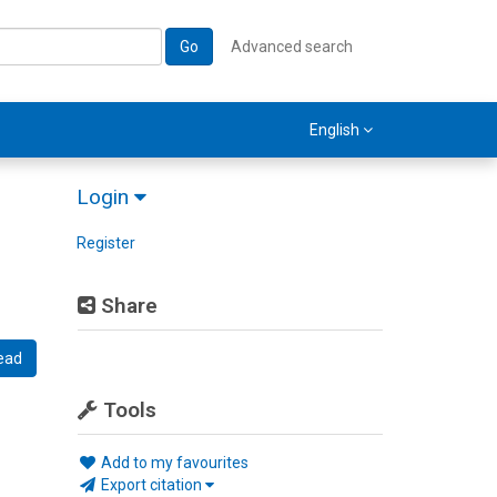
Go
Advanced search
English
Login
Register
Share
ead
Tools
Add to my favourites
Export citation