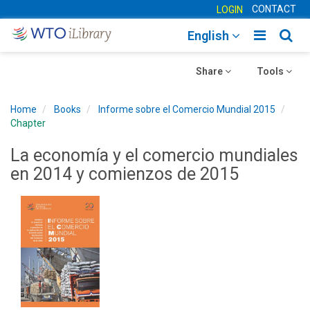
CONTACT
LOGIN
Toggle
Togg
English
main
sear
Toggle
navigatio
Toggle
navig
Share
Tools
navigation
navigation
Home
Books
Informe sobre el Comercio Mundial 2015
Chapter
La economía y el comercio mundiales
en 2014 y comienzos de 2015