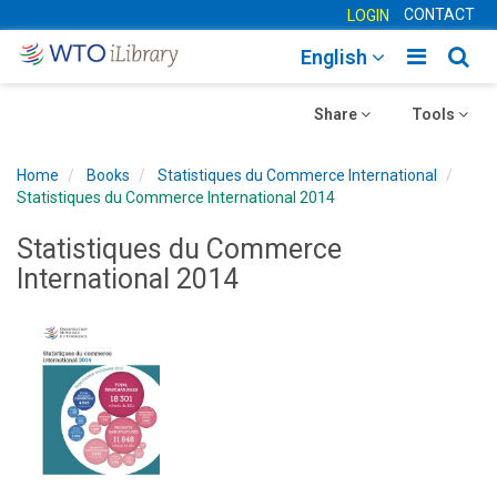
CONTACT
LOGIN
Toggle
Togg
English
main
sear
Toggle
navigatio
Toggle
navig
Share
Tools
navigation
navigation
Home
Books
Statistiques du Commerce International
Statistiques du Commerce International 2014
Statistiques du Commerce
International 2014