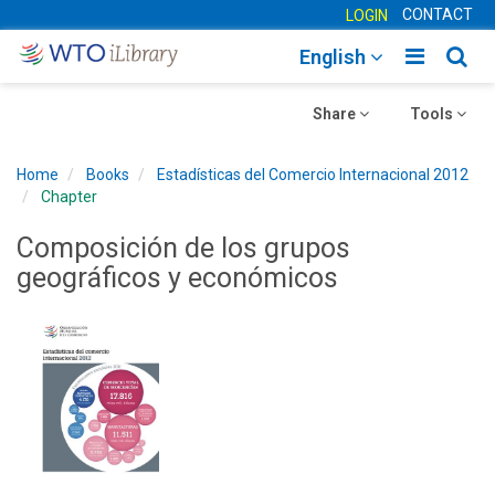
CONTACT
LOGIN
Toggle
Togg
English
main
sear
Toggle
navigatio
Toggle
navig
Share
Tools
navigation
navigation
Home
Books
Estadísticas del Comercio Internacional 2012
Chapter
Composición de los grupos
geográficos y económicos