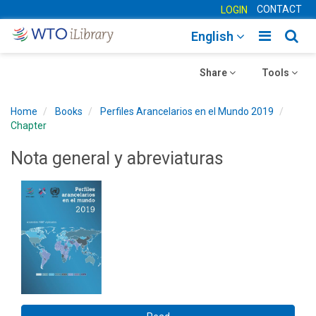
CONTACT
LOGIN
Toggle
Togg
English
main
sear
Toggle
navigatio
Toggle
navig
Share
Tools
navigation
navigation
Home
Books
Perfiles Arancelarios en el Mundo 2019
Chapter
Nota general y abreviaturas