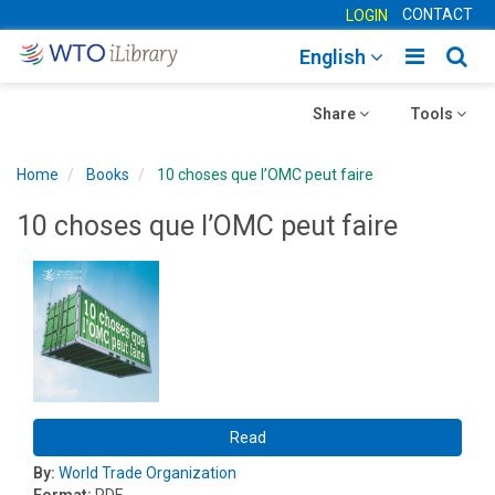
CONTACT
LOGIN
Toggle
Togg
English
main
sear
Toggle
navigatio
Toggle
navig
Share
Tools
navigation
navigation
Home
Books
10 choses que l’OMC peut faire
10 choses que l’OMC peut faire
Read
By:
World Trade Organization
Format:
PDF