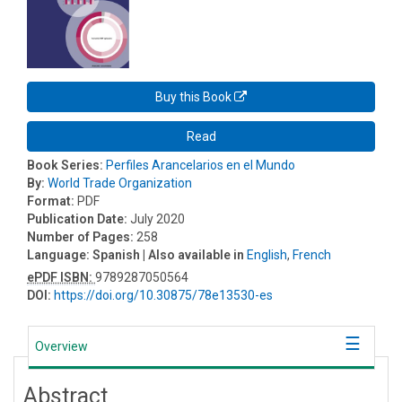
Buy this Book
Read
Book Series:
Perfiles Arancelarios en el Mundo
By:
World Trade Organization
Format:
PDF
Publication Date:
July 2020
Number of Pages:
258
Language:
Spanish
| Also available in
English
,
French
ePDF ISBN:
9789287050564
DOI:
https://doi.org/10.30875/78e13530-es
Overview
Abstract