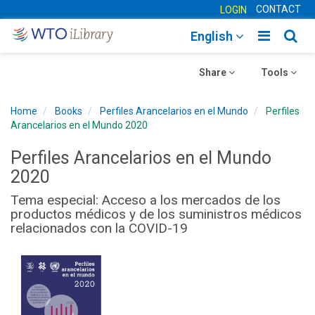
CONTACT
LOGIN
Toggle
Togg
English
main
sear
Toggle
navigatio
Toggle
navig
Share
Tools
navigation
navigation
Home
Books
Perfiles Arancelarios en el Mundo
Perfiles
Arancelarios en el Mundo 2020
Perfiles Arancelarios en el Mundo
2020
Tema especial: Acceso a los mercados de los
productos médicos y de los suministros médicos
relacionados con la COVID-19