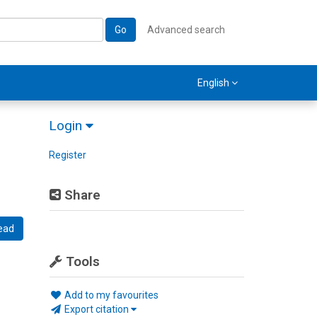
Go
Advanced search
English
Login
Register
Share
ead
Tools
Add to my favourites
Export citation