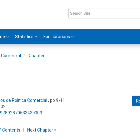
gue
Statistics
For Librarians
a Comercial
Chapter
os de Política Comercial
, pp 9-11
R
2021
75/9789287053343c003
f
C
ontents
Next
Chapter