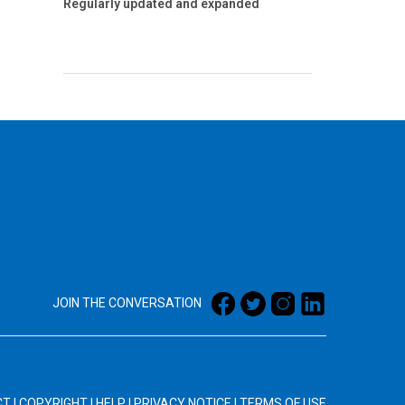
Regularly updated and expanded
JOIN THE CONVERSATION
CT
|
COPYRIGHT
|
HELP
|
PRIVACY NOTICE
|
TERMS OF USE