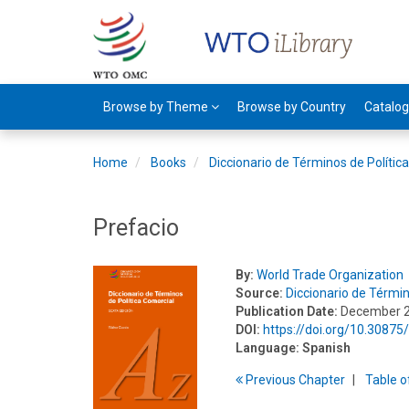
Browse by Theme
Browse by Country
Catalo
Home
Books
Diccionario de Términos de Polític
Prefacio
By:
World Trade Organization
Source:
Diccionario de Términ
Publication Date:
December 
DOI:
https://doi.org/10.308
Language:
Spanish
Previous
Chapter
T
able
o