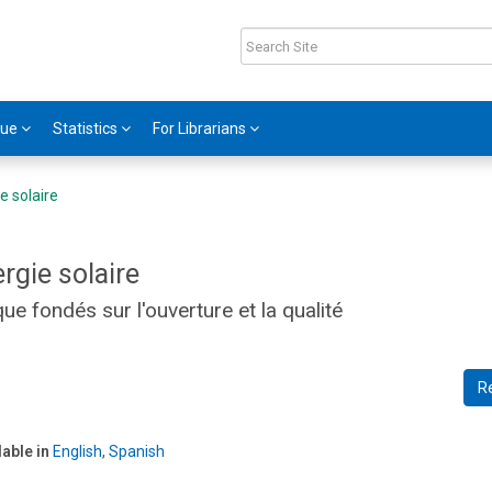
gue
Statistics
For Librarians
e solaire
rgie solaire
e fondés sur l'ouverture et la qualité
R
2
lable in
English
,
Spanish