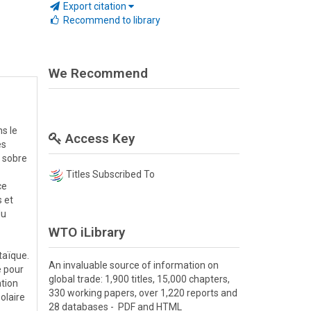
Export citation
Recommend to library
We Recommend
s le
Access Key
es
e sobre
Titles Subscribed To
ce
 et
du
WTO iLibrary
taïque.
An invaluable source of information on
é pour
global trade: 1,900 titles, 15,000 chapters,
ation
330 working papers, over 1,220 reports and
olaire
28 databases - PDF and HTML