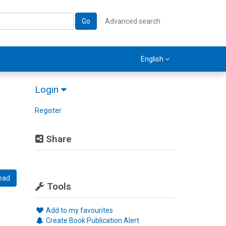
Go
Advanced search
English
Login
Register
Share
ead
Tools
Add to my favourites
Create Book Publication Alert