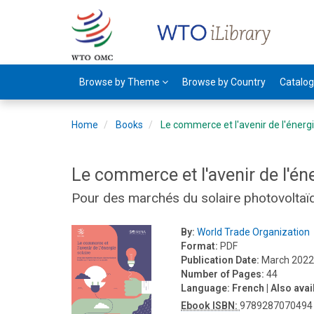
Browse by Theme
Browse by Country
Catalo
Home
Books
Le commerce et l'avenir de l'énergi
Le commerce et l'avenir de l'éne
Pour des marchés du solaire photovoltaïqu
By:
World Trade Organization
Format:
PDF
Publication Date:
March 202
Number of Pages:
44
Language:
French
| Also avai
Ebook ISBN:
9789287070494