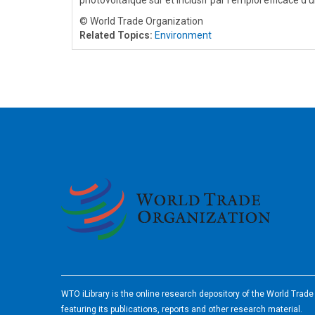
photovoltaïque sûr et inclusif par l'emploi efficace d'u
© World Trade Organization
Related Topics:
Environment
2026
WTO iLibrary is the online research depository of the World Trad
featuring its publications, reports and other research material.