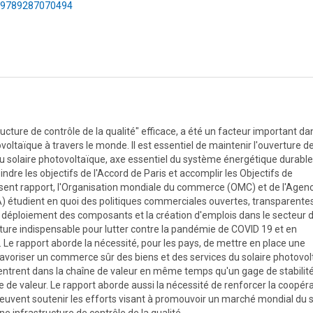
75/9789287070494
ture de contrôle de la qualité" efficace, a été un facteur important dan
oltaïque à travers le monde. Il est essentiel de maintenir l'ouverture d
u solaire photovoltaïque, axe essentiel du système énergétique durabl
indre les objectifs de l'Accord de Paris et accomplir les Objectifs de
ésent rapport, l'Organisation mondiale du commerce (OMC) et de l'Agen
A) étudient en quoi des politiques commerciales ouvertes, transparentes
le déploiement des composants et la création d'emplois dans le secteur 
ucture indispensable pour lutter contre la pandémie de COVID 19 et en
 Le rapport aborde la nécessité, pour les pays, de mettre en place une
 favoriser un commerce sûr des biens et des services du solaire photovol
 entrent dans la chaîne de valeur en même temps qu'un gage de stabilit
ne de valeur. Le rapport aborde aussi la nécessité de renforcer la coopér
euvent soutenir les efforts visant à promouvoir un marché mondial du s