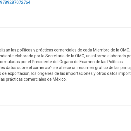
75/9789287072764
alizan las políticas y prácticas comerciales de cada Miembro de la OMC.
diente elaborado por la Secretaría de la OMC, un informe elaborado po
formuladas por el Presidente del Órgano de Examen de las Políticas
ales datos sobre el comercio”- se ofrece un resumen gráfico de las princ
s de exportación, los orígenes de las importaciones y otros datos impor
las prácticas comerciales de México.