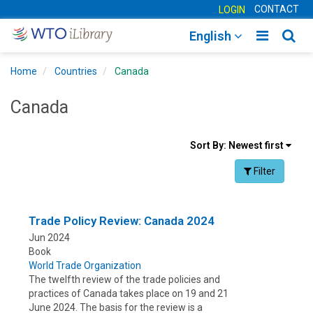
CONTACT
LOGIN
Toggle
Togg
English
main
sear
Home
Countries
Canada
navigatio
navig
Canada
Sort
Sort By:
Newest first
results
Facet Toggle na
Filter
By
Trade Policy Review: Canada 2024
Jun 2024
Book
World Trade Organization
The twelfth review of the trade policies and
practices of Canada takes place on 19 and 21
June 2024. The basis for the review is a