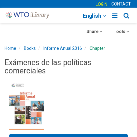
CONTACT
LOGIN
Toggle
Togg
English
main
sear
Toggle
navigatio
Toggle
navig
Share
Tools
navigation
navigation
Home
Books
Informe Anual 2016
Chapter
Exámenes de las políticas
comerciales