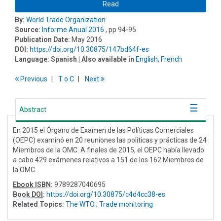
Read
By:
World Trade Organization
Source:
Informe Anual 2016
, pp 94-95
Publication Date:
May 2016
DOI:
https://doi.org/10.30875/147bd64f-es
Language:
Spanish
| Also available in
English
,
French
Previous
T
o
C
Next
Abstract
En 2015 el Órgano de Examen de las Políticas Comerciales
(OEPC) examinó en 20 reuniones las políticas y prácticas de 24
Miembros de la OMC. A finales de 2015, el OEPC había llevado
a cabo 429 exámenes relativos a 151 de los 162 Miembros de
la OMC.
Ebook ISBN:
9789287040695
Book DOI
:
https://doi.org/10.30875/c4d4cc38-es
Related Topics:
The WTO
;
Trade monitoring