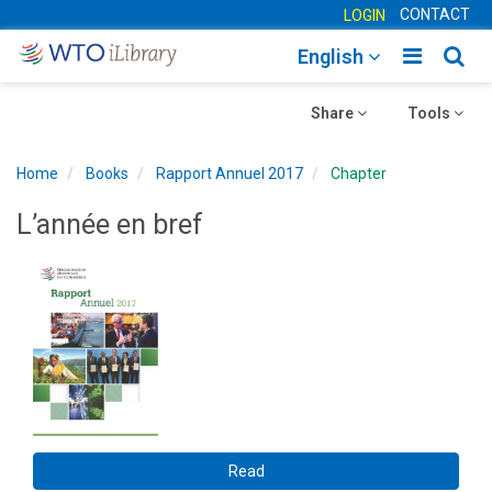
CONTACT
LOGIN
Toggle
Togg
English
main
sear
Toggle
navigatio
Toggle
navig
Share
Tools
navigation
navigation
Home
Books
Rapport Annuel 2017
Chapter
L’année en bref
Read