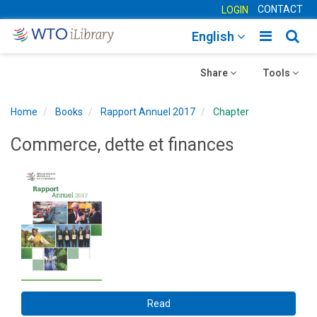
CONTACT
LOGIN
Toggle
Togg
English
main
sear
Toggle
navigatio
Toggle
navig
Share
Tools
navigation
navigation
Home
Books
Rapport Annuel 2017
Chapter
Commerce, dette et finances
Read