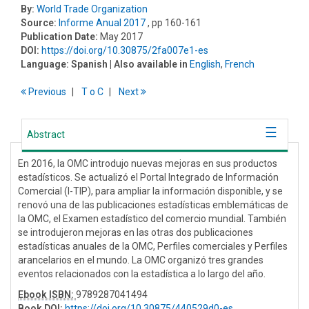
By:
World Trade Organization
Source:
Informe Anual 2017
, pp 160-161
Publication Date:
May 2017
DOI:
https://doi.org/10.30875/2fa007e1-es
Language:
Spanish
| Also available in
English
,
French
Previous
T
o
C
Next
Abstract
En 2016, la OMC introdujo nuevas mejoras en sus productos
estadísticos. Se actualizó el Portal Integrado de Información
Comercial (I-TIP), para ampliar la información disponible, y se
renovó una de las publicaciones estadísticas emblemáticas de
la OMC, el Examen estadístico del comercio mundial. También
se introdujeron mejoras en las otras dos publicaciones
estadísticas anuales de la OMC, Perfiles comerciales y Perfiles
arancelarios en el mundo. La OMC organizó tres grandes
eventos relacionados con la estadística a lo largo del año.
Ebook ISBN:
9789287041494
Book DOI
:
https://doi.org/10.30875/440529d0-es