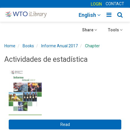
CONTACT
LOGIN
Toggle
Togg
English
main
sear
Toggle
navigatio
Toggle
navig
Share
Tools
navigation
navigation
Home
Books
Informe Anual 2017
Chapter
Actividades de estadística
Read