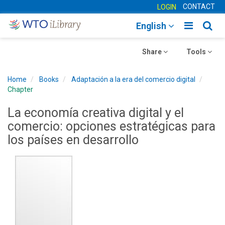
CONTACT
LOGIN
Toggle
Togg
English
main
sear
Toggle
navigatio
Toggle
navig
Share
Tools
navigation
navigation
Home
Books
Adaptación a la era del comercio digital
Chapter
La economía creativa digital y el
comercio: opciones estratégicas para
los países en desarrollo