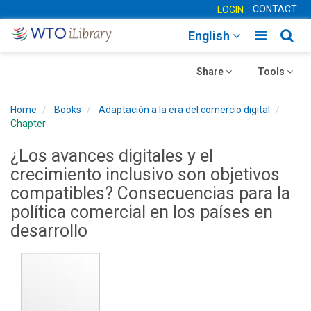
CONTACT
LOGIN
Toggle
Togg
English
main
sear
Toggle
navigatio
Toggle
navig
Share
Tools
navigation
navigation
Home
Books
Adaptación a la era del comercio digital
Chapter
¿Los avances digitales y el
crecimiento inclusivo son objetivos
compatibles? Consecuencias para la
política comercial en los países en
desarrollo