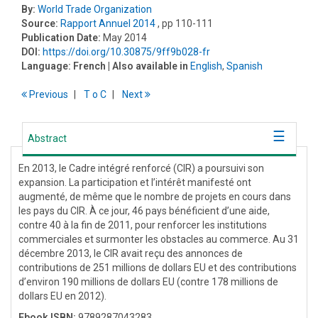
By:
World Trade Organization
Source:
Rapport Annuel 2014
, pp 110-111
Publication Date:
May 2014
DOI:
https://doi.org/10.30875/9ff9b028-fr
Language:
French
| Also available in
English
,
Spanish
Previous
T
o
C
Next
Abstract
En 2013, le Cadre intégré renforcé (CIR) a poursuivi son
expansion. La participation et l’intérêt manifesté ont
augmenté, de même que le nombre de projets en cours dans
les pays du CIR. À ce jour, 46 pays bénéficient d’une aide,
contre 40 à la fin de 2011, pour renforcer les institutions
commerciales et surmonter les obstacles au commerce. Au 31
décembre 2013, le CIR avait reçu des annonces de
contributions de 251 millions de dollars EU et des contributions
d’environ 190 millions de dollars EU (contre 178 millions de
dollars EU en 2012).
Ebook ISBN:
9789287043283