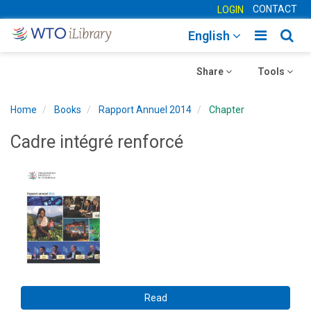
CONTACT
LOGIN
Toggle
Togg
English
main
sear
Toggle
navigatio
Toggle
navig
Share
Tools
navigation
navigation
Home
Books
Rapport Annuel 2014
Chapter
Cadre intégré renforcé
Read