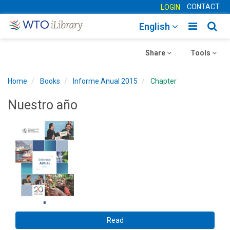
CONTACT
LOGIN
Toggle
Togg
English
main
sear
Toggle
navigatio
Toggle
navig
Share
Tools
navigation
navigation
Home
Books
Informe Anual 2015
Chapter
Nuestro año
Read