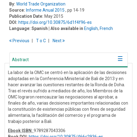
By:
World Trade Organization
Source:
Informe Anual 2015
, pp 14-19
Publication Date:
May 2015
DOI:
https://doi.org/10.30875/6d1f4f96-es
Language:
Spanish
| Also available in
English
,
French
Previous
T
o
C
Next
Abstract
La labor de la OMC se centró en la aplicación de las decisiones
adoptadas en la Conferencia Ministerial de Bali de 2013 y en
hacer avanzar las cuestiones restantes de la Ronda de Doha.
Tras el revés sufrido a mediados de año, los Miembros de la
OMC lograron reencauzar las negociaciones al aprobar, a
finales de año, varias decisiones importantes relacionadas con
la constitución de existencias públicas con fines de seguridad
alimentaria, la facilitación del comercio y el programa de
trabajo posterior a Bali.
Ebook ISBN:
9789287043306
Book DOI
:
https://doi.org/10.30875/466c2936-es