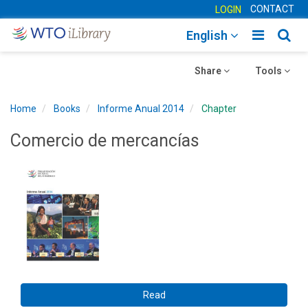
CONTACT
LOGIN
Toggle
Togg
English
main
sear
Toggle
navigatio
Toggle
navig
Share
Tools
navigation
navigation
Home
Books
Informe Anual 2014
Chapter
Comercio de mercancías
Read