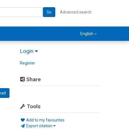
Go
Advanced search
English
Login
Register
Share
ead
Tools
Add to my favourites
Export citation