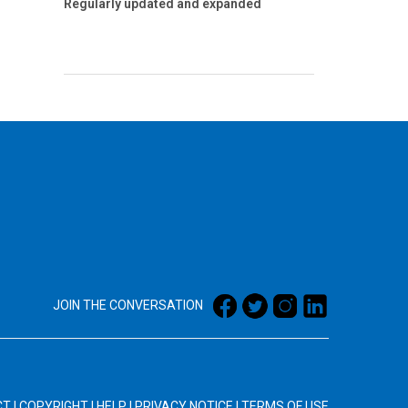
Regularly updated and expanded
JOIN THE CONVERSATION
CT
|
COPYRIGHT
|
HELP
|
PRIVACY NOTICE
|
TERMS OF USE