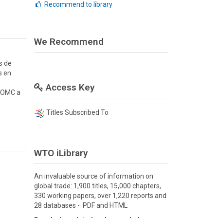
Recommend to library
We Recommend
s de
s en
Access Key
a OMC a
Titles Subscribed To
WTO iLibrary
An invaluable source of information on
global trade: 1,900 titles, 15,000 chapters,
330 working papers, over 1,220 reports and
28 databases - PDF and HTML