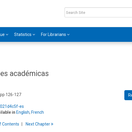
gue
Statistics
For Librarians
ones académicas
 pp 126-127
R
5/021d4c5f-es
ilable in
English
,
French
f
C
ontents
Next
Chapter