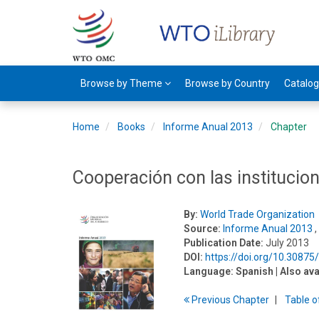
Browse by Theme
Browse by Country
Catalo
Home
Books
Informe Anual 2013
Chapter
Cooperación con las instituci
By:
World Trade Organization
Source:
Informe Anual 2013
,
Publication Date:
July 2013
DOI:
https://doi.org/10.3087
Language:
Spanish
| Also ava
Previous
Chapter
T
able
o