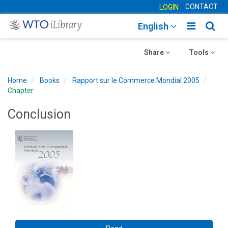
CONTACT
LOGIN
Toggle
Togg
English
main
sear
Toggle
navigatio
Toggle
navig
Share
Tools
navigation
navigation
Home
Books
Rapport sur le Commerce Mondial 2005
Chapter
Conclusion