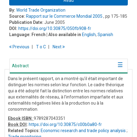
Read
By:
World Trade Organization
Source:
Rapport sur le Commerce Mondial 2005
, pp 175-185
Publication Date:
June 2005
DOI:
https://doi.org/10.30875/050fb908-fr
Language:
French
| Also available in
English
,
Spanish
Previous
T
o
C
Next
Abstract
Dans le présent rapport, on a montré qu’il était important de
distinguer les normes selon leur fonction. Le cadre théorique
qui a été adopté fait la distinction entre les normes relatives
aux externalités de réseau, à l’information imparfaite et aux
externalités négatives liées à la production ou à la
consommation.
Ebook ISBN:
9789287043351
Book DOI
:
https://doi.org/10.30875/c00b0a80-fr
Related Topics:
Economic research and trade policy analysis
;
Trade monitoring