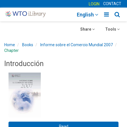
CONTACT
LOGIN
Toggle
Togg
English
main
sear
Toggle
navigatio
Toggle
navig
Share
Tools
navigation
navigation
Home
Books
Informe sobre el Comercio Mundial 2007
Chapter
Introducción
Read