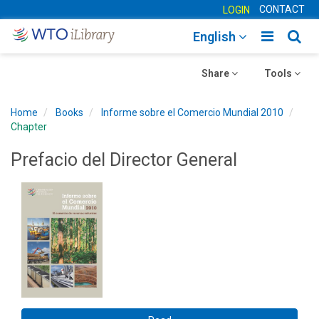
CONTACT
LOGIN
Toggle
Togg
English
main
sear
Toggle
navigatio
Toggle
navig
Share
Tools
navigation
navigation
Home
Books
Informe sobre el Comercio Mundial 2010
Chapter
Prefacio del Director General