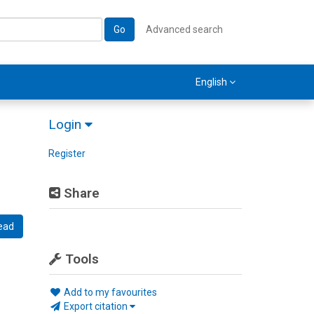
Go
Advanced search
English
Login
Register
Share
ead
Tools
Add to my favourites
Export citation