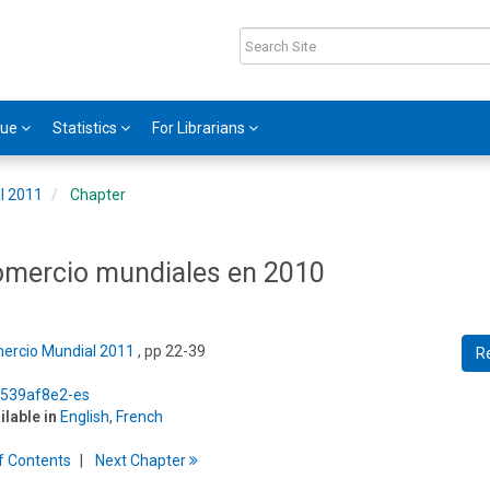
gue
Statistics
For Librarians
l 2011
Chapter
comercio mundiales en 2010
mercio Mundial 2011
, pp 22-39
R
5/539af8e2-es
ilable in
English
,
French
f
C
ontents
Next
Chapter