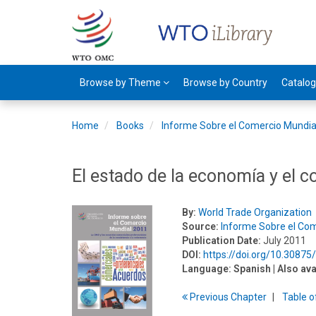
Browse by Theme
Browse by Country
Catalo
Home
Books
Informe Sobre el Comercio Mundia
El estado de la economía y el 
By:
World Trade Organization
Source:
Informe Sobre el Co
Publication Date:
July 2011
DOI:
https://doi.org/10.3087
Language:
Spanish
| Also ava
Previous
Chapter
T
able
o