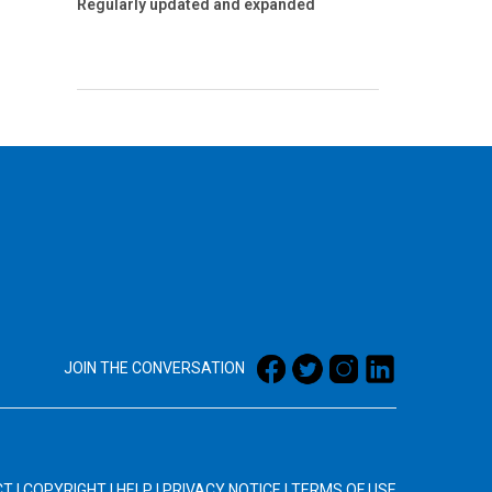
Regularly updated and expanded
JOIN THE CONVERSATION
CT
|
COPYRIGHT
|
HELP
|
PRIVACY NOTICE
|
TERMS OF USE