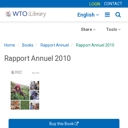
CONTACT
LOGIN
Toggle
Togg
English
main
sear
Toggle
navigatio
Toggle
navig
Share
Tools
navigation
navigation
Home
Books
Rapport Annuel
Rapport Annuel 2010
Rapport Annuel 2010
Buy this Book