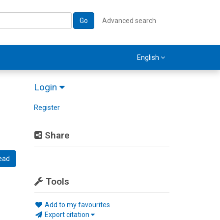
Go
Advanced search
English
Login
Register
Share
ead
Tools
Add to my favourites
Export citation