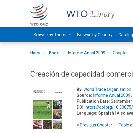
Browse by Theme
Browse by Country
Catalo
Home
Books
Informe Anual 2009
Chapter
Creación de capacidad comerci
By:
World Trade Organization
Source:
Informe Anual 2009
,
Publication Date:
September
DOI:
https://doi.org/10.3087
Language:
Spanish
| Also ava
Previous
Chapter
T
able
o