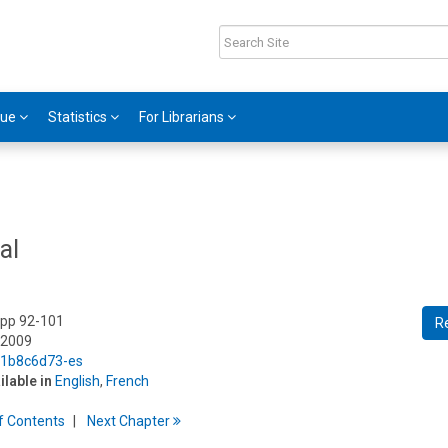
gue
Statistics
For Librarians
al
 pp 92-101
R
 2009
5/1b8c6d73-es
ilable in
English
,
French
f
C
ontents
Next
Chapter