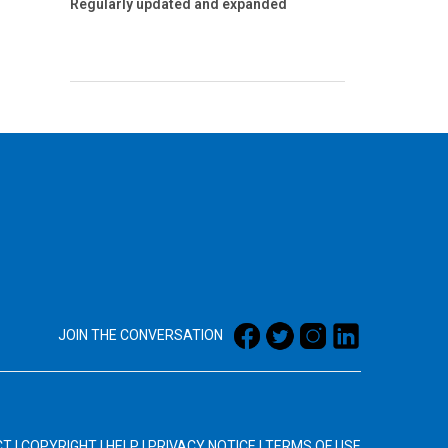
Regularly updated and expanded
JOIN THE CONVERSATION
CT
|
COPYRIGHT
|
HELP
|
PRIVACY NOTICE
|
TERMS OF USE