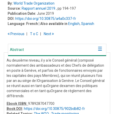
By:
World Trade Organization
Source:
Rapport annuel 2019
, pp 194-197
Publication Date:
June 2019
DOI:
https://doi.org/10.30875/a4a0c337-fr
Language:
French
| Also available in
English
,
Spanish
Previous
T
o
C
Next
Abstract
Au deuxième niveau, il y a le Conseil général (composé
normalement des ambassadeurs et des Chefs de délégation
en poste à Genève, et parfois de fonctionnaires envoyés par
les capitales des pays Membres), qui se réunit plusieurs fois
par an au siège de lOrganisation à Genève. Le Conseil général
se réunit aussi en tant quOrgane dexamen des politiques
commerciales et en tant quOrgane de règlement des
différends.
Ebook ISBN:
9789287047700
Book DOI
:
https://doi.org/10.30875/902bdb82-fr
Related Topics:
The WTO
;
Trade monitoring