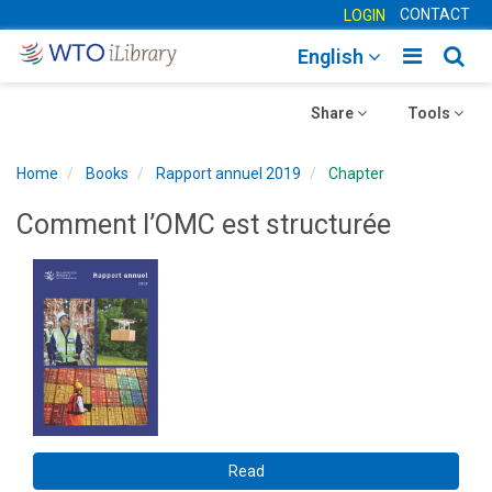
CONTACT
LOGIN
Toggle
Togg
English
main
sear
Toggle
navigatio
Toggle
navig
Share
Tools
navigation
navigation
Home
Books
Rapport annuel 2019
Chapter
Comment l’OMC est structurée
Read