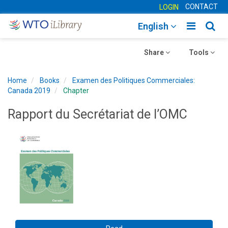
CONTACT
LOGIN
Toggle
Togg
English
main
sear
Toggle
navigatio
Toggle
navig
Share
Tools
navigation
navigation
Home
Books
Examen des Politiques Commerciales:
Canada 2019
Chapter
Rapport du Secrétariat de l’OMC