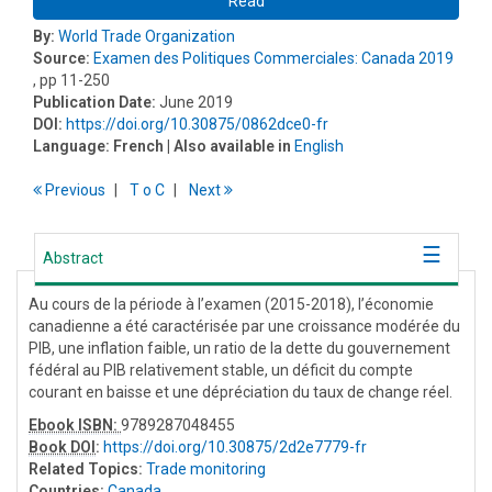
Read
By:
World Trade Organization
Source:
Examen des Politiques Commerciales: Canada 2019
, pp 11-250
Publication Date:
June 2019
DOI:
https://doi.org/10.30875/0862dce0-fr
Language:
French
| Also available in
English
Previous
T
o
C
Next
Abstract
Au cours de la période à l’examen (2015-2018), l’économie
canadienne a été caractérisée par une croissance modérée du
PIB, une inflation faible, un ratio de la dette du gouvernement
fédéral au PIB relativement stable, un déficit du compte
courant en baisse et une dépréciation du taux de change réel.
Ebook ISBN:
9789287048455
Book DOI
:
https://doi.org/10.30875/2d2e7779-fr
Related Topics:
Trade monitoring
Countries:
Canada