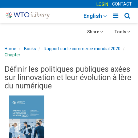
CONTACT
LOGIN
Toggle
Togg
English
main
sear
Toggle
navigatio
Toggle
navig
Share
Tools
navigation
navigation
Home
Books
Rapport sur le commerce mondial 2020
Chapter
Définir les politiques publiques axées
sur linnovation et leur évolution à lère
du numérique