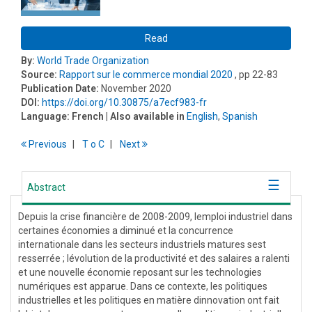
Read
By:
World Trade Organization
Source:
Rapport sur le commerce mondial 2020
, pp 22-83
Publication Date:
November 2020
DOI:
https://doi.org/10.30875/a7ecf983-fr
Language:
French
| Also available in
English
,
Spanish
Previous
T
o
C
Next
Abstract
Depuis la crise financière de 2008-2009, lemploi industriel dans
certaines économies a diminué et la concurrence
internationale dans les secteurs industriels matures sest
resserrée ; lévolution de la productivité et des salaires a ralenti
et une nouvelle économie reposant sur les technologies
numériques est apparue. Dans ce contexte, les politiques
industrielles et les politiques en matière dinnovation ont fait