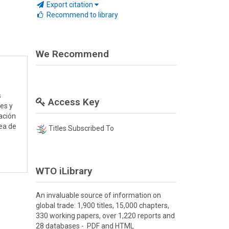
Export citation
Recommend to library
We Recommend
s
Access Key
es y
gación
nea de
Titles Subscribed To
WTO iLibrary
An invaluable source of information on
global trade: 1,900 titles, 15,000 chapters,
330 working papers, over 1,220 reports and
28 databases - PDF and HTML