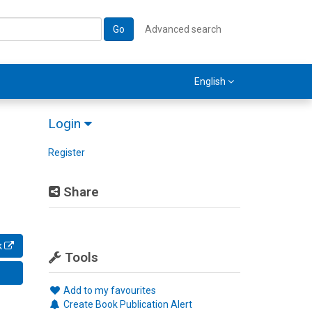
Go
Advanced search
English
Login
Register
Share
k
Tools
Add to my favourites
Create Book Publication Alert