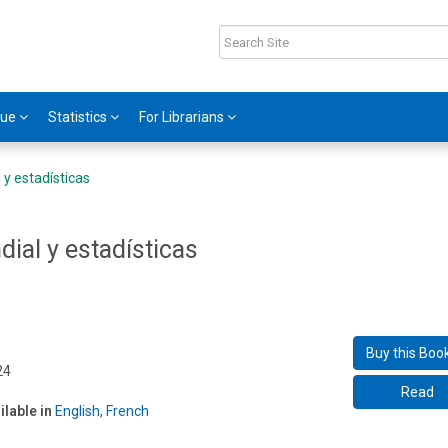
gue
Statistics
For Librarians
y estadísticas
ial y estadísticas
Buy this Boo
24
Read
ilable in
English
,
French