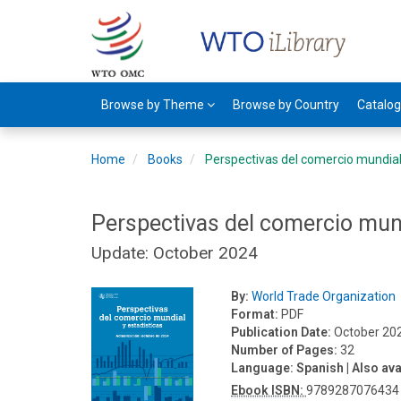
Browse by Theme
Browse by Country
Catalo
Home
Books
Perspectivas del comercio mundial 
Perspectivas del comercio mund
Update: October 2024
By:
World Trade Organization
Format:
PDF
Publication Date:
October 20
Number of Pages:
32
Language:
Spanish
| Also ava
Ebook ISBN:
9789287076434