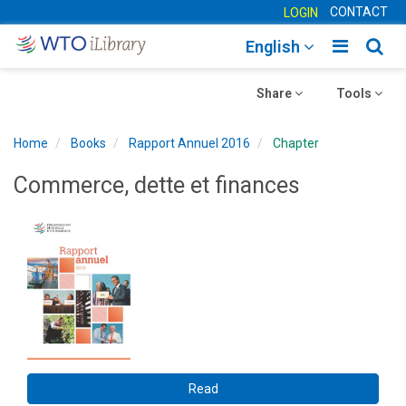
CONTACT
LOGIN
Toggle
Togg
English
main
sear
Toggle
navigatio
Toggle
navig
Share
Tools
navigation
navigation
Home
Books
Rapport Annuel 2016
Chapter
Commerce, dette et finances
Read