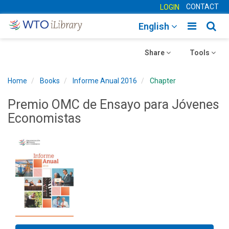
CONTACT
LOGIN
Toggle
Togg
English
main
sear
Toggle
navigatio
Toggle
navig
Share
Tools
navigation
navigation
Home
Books
Informe Anual 2016
Chapter
Premio OMC de Ensayo para Jóvenes
Economistas