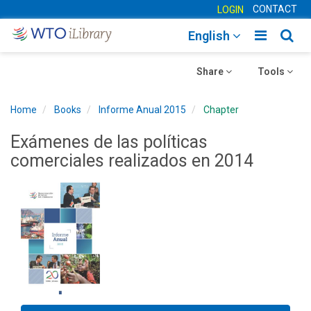
CONTACT
LOGIN
Toggle
Togg
English
main
sear
Toggle
navigatio
Toggle
navig
Share
Tools
navigation
navigation
Home
Books
Informe Anual 2015
Chapter
Exámenes de las políticas
comerciales realizados en 2014