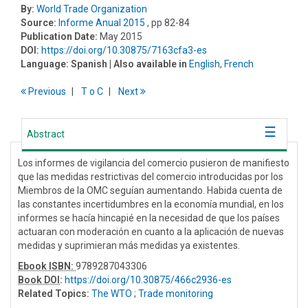
By:
World Trade Organization
Source:
Informe Anual 2015
, pp 82-84
Publication Date:
May 2015
DOI:
https://doi.org/10.30875/7163cfa3-es
Language:
Spanish
| Also available in
English
,
French
Previous
T
o
C
Next
Abstract
Los informes de vigilancia del comercio pusieron de manifiesto
que las medidas restrictivas del comercio introducidas por los
Miembros de la OMC seguían aumentando. Habida cuenta de
las constantes incertidumbres en la economía mundial, en los
informes se hacía hincapié en la necesidad de que los países
actuaran con moderación en cuanto a la aplicación de nuevas
medidas y suprimieran más medidas ya existentes.
Ebook ISBN:
9789287043306
Book DOI
:
https://doi.org/10.30875/466c2936-es
Related Topics:
The WTO
;
Trade monitoring