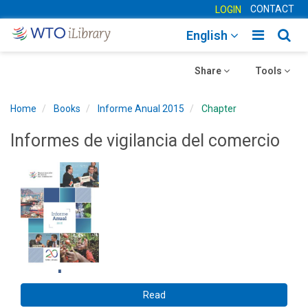
CONTACT
LOGIN
Toggle
Togg
English
main
sear
Toggle
navigatio
Toggle
navig
Share
Tools
navigation
navigation
Home
Books
Informe Anual 2015
Chapter
Informes de vigilancia del comercio
Read