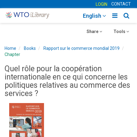
CONTACT
LOGIN
Toggle
Togg
English
main
sear
Toggle
navigatio
Toggle
navig
Share
Tools
navigation
navigation
Home
Books
Rapport sur le commerce mondial 2019
Chapter
Quel rôle pour la coopération
internationale en ce qui concerne les
politiques relatives au commerce des
services ?